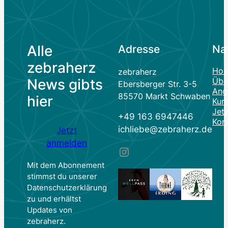
Alle
Adresse
Na
zebraherz
Ho
zebraherz
News gibts
Übe
Ebersberger Str. 3-5
Ang
85570 Markt Schwaben
hier
Kur
Jet
+49 163 6947446
Kon
ichliebe@zebraherz.de
Jetzt
anmelden
Instagram
Mit dem Abonnement
stimmst du unserer
Datenschutzerklärung
zu und erhältst
Updates von
zebraherz.