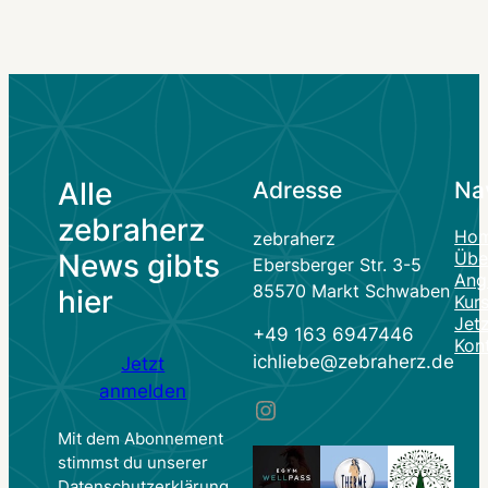
Alle
Adresse
Na
zebraherz
Ho
zebraherz
News gibts
Übe
Ebersberger Str. 3-5
Ang
85570 Markt Schwaben
hier
Kur
Jet
+49 163 6947446
Kon
ichliebe@zebraherz.de
Jetzt
anmelden
Instagram
Mit dem Abonnement
stimmst du unserer
Datenschutzerklärung